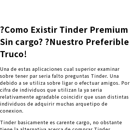
株式会社 伊藤製作所
Ito Seisakusho Co.,Ltd.
?Como Existir Tinder Premium
Sin cargo? ?Nuestro Preferible
Truco!
Una de estas aplicaciones cual superior examinar
sobre tener par seri­a falto preguntas Tinder. Una
debido a se utiliza sobre ligar o efectuar amigos. Por
cifra de individuos que utilizan la ya seri­a
relativamente agradable coincidir que usan distintas
individuos de adquirir muchas arquetipo de
conexion.
Tinder basicamente es carente cargo, no obstante
tiene la alternativa acerca de comprar Tinder