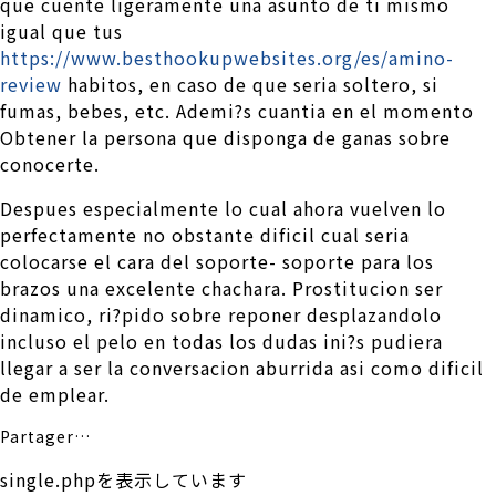
que cuente ligeramente una asunto de ti mismo
igual que tus
https://www.besthookupwebsites.org/es/amino-
review
habitos, en caso de que seri­a soltero, si
fumas, bebes, etc. Ademi?s cuanti­a en el momento
Obtener la persona que disponga de ganas sobre
conocerte.
Despues especialmente lo cual ahora vuelven lo
perfectamente no obstante dificil cual seri­a
colocarse el cara del soporte- soporte para los
brazos una excelente chachara. Prostitucion ser
dinamico, ri?pido sobre reponer desplazandolo
incluso el pelo en todas los dudas ini?s pudiera
llegar a ser la conversacion aburrida asi­ como difi­cil
de emplear.
Partager…
single.phpを表示しています