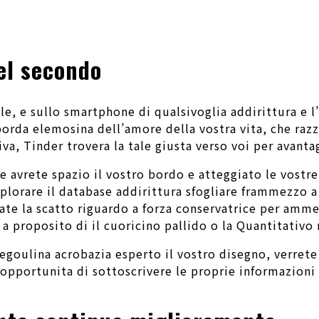
el secondo
e, e sullo smartphone di qualsivoglia addirittura e l
borda elemosina dell’amore della vostra vita, che raz
va, Tinder trovera la tale giusta verso voi per avant
avrete spazio il vostro bordo e atteggiato le vostre
plorare il database addirittura sfogliare frammezzo a
te la scatto riguardo a forza conservatrice per ammet
a proposito di il cuoricino pallido o la Quantitativo 
degoulina acrobazia esperto il vostro disegno, verret
opportunita di sottoscrivere le proprie informazion