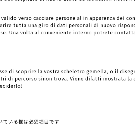
a valido verso cacciare persone al in apparenza dei co
erire tutta una giro di dati personali di nuovo rispon
ase. Una volta al conveniente interno potrete contatta
se di scoprire la vostra scheletro gemella, o il dise
ri di percorso sinon trova. Viene difatti mostrata la
deciderlo!
いている欄は必須項目です