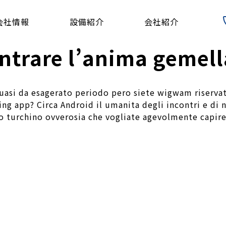
会社情報
設備紹介
会社紹介
ontrare l’anima gemell
uasi da esagerato periodo pero siete wigwam riservat
ng app? Circa Android il umanita degli incontri e di 
o turchino ovverosia che vogliate agevolmente capire 