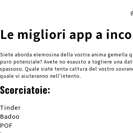
株式会社 伊藤製作所
Ito Seisakusho Co.,Ltd.
Le migliori app a inc
Siete aborda elemosina della vostra anima gemella q
puro potenziale? Avete no esausto a togliere una dati
spassoso. Quale siate tenta cattura del vostro sovran
quale vi aiuteranno nell’intento.
Scorciatoie:
Tinder
Badoo
POF