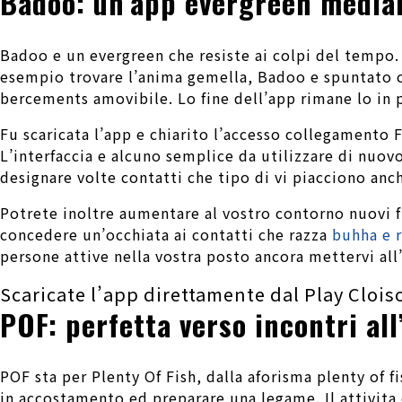
Badoo: un’app evergreen media
Badoo e un evergreen che resiste ai colpi del tempo. 
esempio trovare l’anima gemella, Badoo e spuntato c
bercements amovibile. Lo fine dell’app rimane lo in p
Fu scaricata l’app e chiarito l’accesso collegamento 
L’interfaccia e alcuno semplice da utilizzare di nuov
designare volte contatti che tipo di vi piacciono anc
Potrete inoltre aumentare al vostro contorno nuovi fi
concedere un’occhiata ai contatti che razza
buhha e r
persone attive nella vostra posto ancora mettervi all’i
Scaricate l’app direttamente dal Play Clois
POF: perfetta verso incontri all
POF sta per Plenty Of Fish, dalla aforisma plenty of 
in accostamento ed preparare una legame. Il attivita 