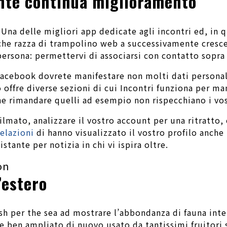
nte continua miglioramento
Una delle migliori app dedicate agli incontri ed, in 
he razza di trampolino web a successivamente cresce
ersona: permettervi di associarsi con contatto sopra f
Facebook dovrete manifestare non molti dati personali
o offre diverse sezioni di cui Incontri funziona per m
he rimandare quelli ad esempio non rispecchiano i vos
lmato, analizzare il vostro account per una ritratto,
elazioni
di hanno visualizzato il vostro profilo anche
stante per notizia in chi vi ispira oltre.
on
’estero
fish per the sea ad mostrare l’abbondanza di fauna in
e ben ampliato di nuovo usato da tantissimi fruitori 