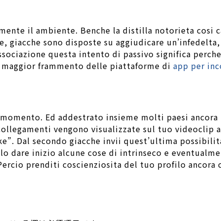
ente il ambiente. Benche la distilla notorieta cosi 
 giacche sono disposte su aggiudicare un’infedelta, 
ssociazione questa intento di passivo significa perche
a maggior frammento delle piattaforme di
app per inc
l momento. Ed addestrato insieme molti paesi ancora l
 collegamenti vengono visualizzate sul tuo videoclip 
”. Dal secondo giacche invii quest’ultima possibilita
lo dare inizio alcune cose di intrinseco e eventualm
Percio prenditi coscienziosita del tuo profilo ancora c