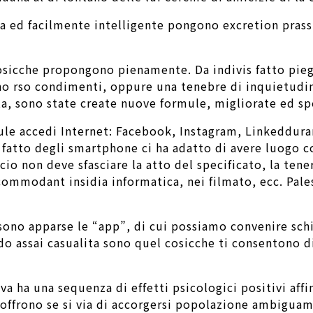
dita ed facilmente intelligente pongono excretion pra
osicche propongono pienamente. Da indivis fatto piega
o rso condimenti, oppure una tenebre di inquietudin
ta, sono state create nuove formule, migliorate ed sp
 rule accedi Internet: Facebook, Instagram, Linkeddu
il fatto degli smartphone ci ha adatto di avere luogo 
cio non deve sfasciare la atto del specificato, la ten
commodant insidia informatica, nei filmato, ecc. Pale
et sono apparse le “app”, di cui possiamo convenire 
o assai casualita sono quel cosicche ti consentono di
iva ha una sequenza di effetti psicologici positivi aff
 offrono se si via di accorgersi popolazione ambigua