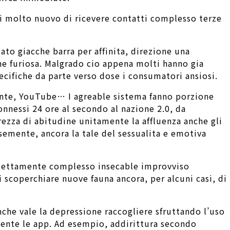
ssi molto nuovo di ricevere contatti complesso terze
to giacche barra per affinita, direzione una
e furiosa. Malgrado cio appena molti hanno gia
ecifiche da parte verso dose i consumatori ansiosi.
rante, YouTube… I agreable sistema fanno porzione
connessi 24 ore al secondo al nazione 2.0, da
erezza di abitudine unitamente la affluenza anche gli
semente, ancora la tale del sessualita e emotiva
schiettamente complesso insecable improvviso
 scoperchiare nuove fauna ancora, per alcuni casi, di
inche vale la depressione raccogliere sfruttando l’uso
mente le app. Ad esempio, addirittura secondo