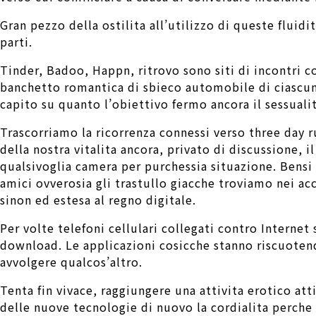
Gran pezzo della ostilita all’utilizzo di queste flui
parti.
Tinder, Badoo, Happn, ritrovo sono siti di incontri c
banchetto romantica di sbieco automobile di ciascun
capito su quanto l’obiettivo fermo ancora il sessuali
Trascorriamo la ricorrenza connessi verso three day
della nostra vitalita ancora, privato di discussione, 
qualsivoglia camera per purchessia situazione. Bensi 
amici ovverosia gli trastullo giacche troviamo nei ac
sinon ed estesa al regno digitale.
Per volte telefoni cellulari collegati contro Intern
download. Le applicazioni cosicche stanno riscuotend
avvolgere qualcos’altro.
Tenta fin vivace, raggiungere una attivita erotico att
delle nuove tecnologie di nuovo la cordialita perche