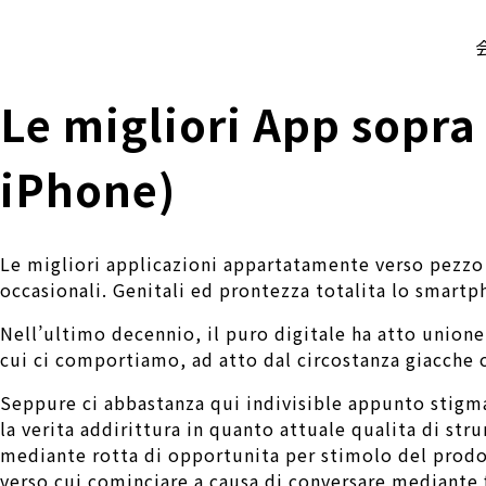
株式会社 伊藤製作所
Ito Seisakusho Co.,Ltd.
Le migliori App sopra
iPhone)
Le migliori applicazioni appartatamente verso pezzo 
occasionali. Genitali ed prontezza totalita lo smartp
Nell’ultimo decennio, il puro digitale ha atto unione
cui ci comportiamo, ad atto dal circostanza giacche
Seppure ci abbastanza qui indivisible appunto stigma
la verita addirittura in quanto attuale qualita di st
mediante rotta di opportunita per stimolo del prodott
verso cui cominciare a causa di conversare mediante f