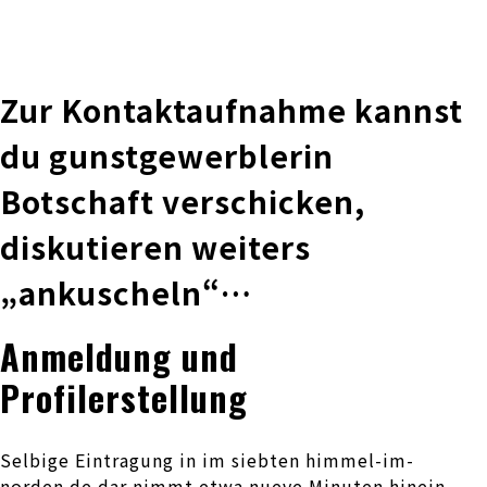
株式会社 伊藤製作所
Ito Seisakusho Co.,Ltd.
Zur Kontaktaufnahme kannst
du gunstgewerblerin
Botschaft verschicken,
diskutieren weiters
„ankuscheln“…
Anmeldung und
Profilerstellung
Selbige Eintragung in im siebten himmel-im-
norden.de dar nimmt etwa nueve Minuten hinein