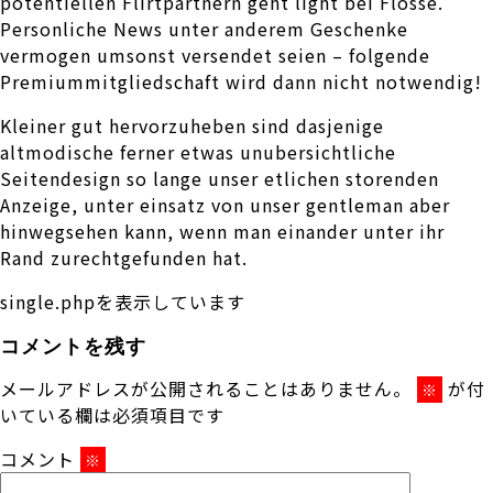
potentiellen Flirtpartnern geht light bei Flosse.
Personliche News unter anderem Geschenke
vermogen umsonst versendet seien – folgende
Premiummitgliedschaft wird dann nicht notwendig!
Kleiner gut hervorzuheben sind dasjenige
altmodische ferner etwas unubersichtliche
Seitendesign so lange unser etlichen storenden
Anzeige, unter einsatz von unser gentleman aber
hinwegsehen kann, wenn man einander unter ihr
Rand zurechtgefunden hat.
single.phpを表示しています
コメントを残す
メールアドレスが公開されることはありません。
が付
※
いている欄は必須項目です
コメント
※