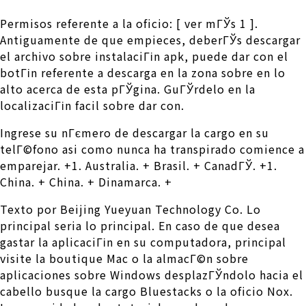
Permisos referente a la oficio: [ ver mГЎs 1 ].
Antiguamente de que empieces, deberГЎs descargar
el archivo sobre instalaciГіn apk, puede dar con el
botГіn referente a descarga en la zona sobre en lo
alto acerca de esta pГЎgina. GuГЎrdelo en la
localizaciГіn facil sobre dar con.
Ingrese su nГєmero de descargar la cargo en su
telГ©fono asi­ como nunca ha transpirado comience a
emparejar. +1. Australia. + Brasil. + CanadГЎ. +1.
China. + China. + Dinamarca. +
Texto por Beijing Yueyuan Technology Co. Lo
principal seri­a lo principal. En caso de que desea
gastar la aplicaciГіn en su computadora, principal
visite la boutique Mac o la almacГ©n sobre
aplicaciones sobre Windows desplazГЎndolo hacia el
cabello busque la cargo Bluestacks o la oficio Nox.