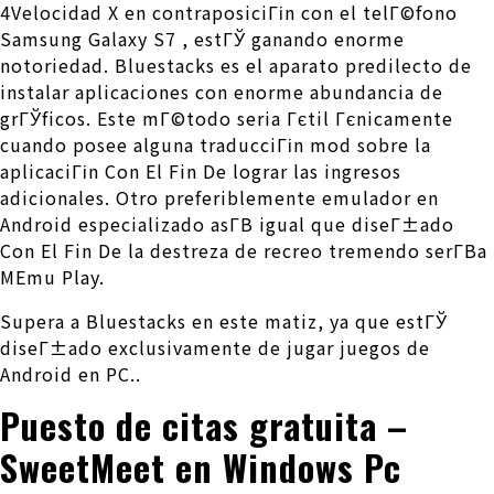
4Velocidad X en contraposiciГіn con el telГ©fono
Samsung Galaxy S7 , estГЎ ganando enorme
notoriedad. Bluestacks es el aparato predilecto de
instalar aplicaciones con enorme abundancia de
grГЎficos. Este mГ©todo seri­a Гєtil Гєnicamente
cuando posee alguna traducciГіn mod sobre la
aplicaciГіn Con El Fin De lograr las ingresos
adicionales. Otro preferiblemente emulador en
Android especializado asГ­В­ igual que diseГ±ado
Con El Fin De la destreza de recreo tremendo serГ­В­a
MEmu Play.
Supera a Bluestacks en este matiz, ya que estГЎ
diseГ±ado exclusivamente de jugar juegos de
Android en PC..
Puesto de citas gratuita –
SweetMeet en Windows Pc