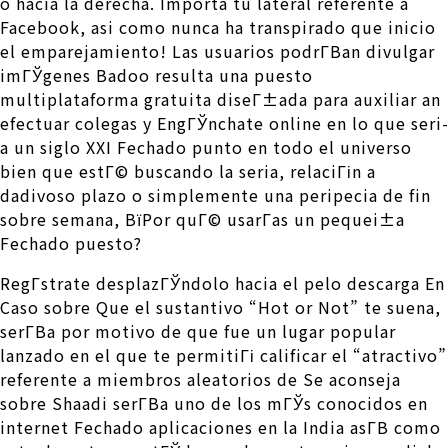
o hacia la derecha. Importa tu lateral referente a
Facebook, asi­ como nunca ha transpirado que inicio
el emparejamiento! Las usuarios podrГ­В­an divulgar
imГЎgenes Badoo resulta una puesto
multiplataforma gratuita diseГ±ada para auxiliar an
efectuar colegas y EngГЎnchate online en lo que seri­
a un siglo XXI Fechado punto en todo el universo
bien que estГ© buscando la seria, relaciГіn a
dadivoso plazo o simplemente una peripecia de fin
sobre semana, ВїPor quГ© usarГ­as un pequei±a
Fechado puesto?
RegГ­strate desplazГЎndolo hacia el pelo descarga En
Caso sobre Que el sustantivo “Hot or Not” te suena,
serГ­В­a por motivo de que fue un lugar popular
lanzado en el que te permitiГі calificar el “atractivo”
referente a miembros aleatorios de Se aconseja
sobre Shaadi serГ­В­a uno de los mГЎs conocidos en
internet Fechado aplicaciones en la India asГ­В­ como