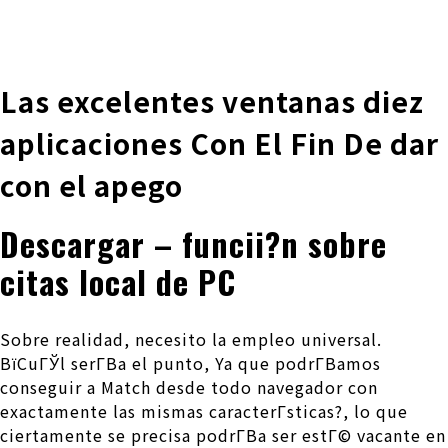
株式会社 伊藤製作所
Ito Seisakusho Co.,Ltd.
Las excelentes ventanas diez
aplicaciones Con El Fin De dar
con el apego
Descargar – funcii?n sobre
citas local de PC
Sobre realidad, necesito la empleo universal.
ВїCuГЎl serГ­В­a el punto, Ya que podrГ­В­amos
conseguir a Match desde todo navegador con
exactamente las mismas caracterГ­sticas?, lo que
ciertamente se precisa podrГ­В­a ser estГ© vacante en