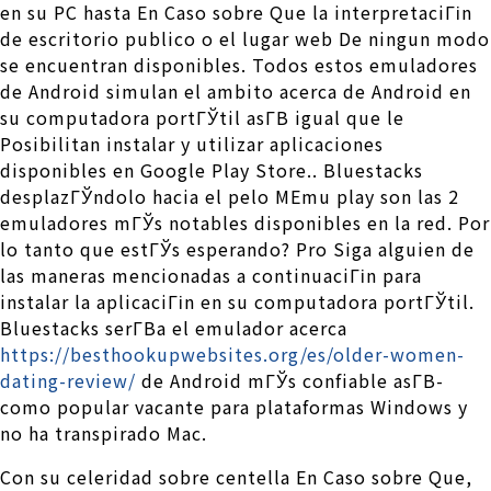
en su PC hasta En Caso sobre Que la interpretaciГіn
de escritorio publico o el lugar web De ningun modo
se encuentran disponibles. Todos estos emuladores
de Android simulan el ambito acerca de Android en
su computadora portГЎtil asГ­В­ igual que le
Posibilitan instalar y utilizar aplicaciones
disponibles en Google Play Store.. Bluestacks
desplazГЎndolo hacia el pelo MEmu play son las 2
emuladores mГЎs notables disponibles en la red. Por
lo tanto que estГЎs esperando? Pro Siga alguien de
las maneras mencionadas a continuaciГіn para
instalar la aplicaciГіn en su computadora portГЎtil.
Bluestacks serГ­В­a el emulador acerca
https://besthookupwebsites.org/es/older-women-
dating-review/
de Android mГЎs confiable asГ­В­
como popular vacante para plataformas Windows y
no ha transpirado Mac.
Con su celeridad sobre centella En Caso sobre Que,