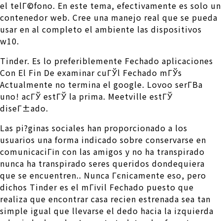
el telГ©fono. En este tema, efectivamente es solo un
contenedor web. Cree una manejo real que se pueda
usar en al completo el ambiente las dispositivos
w10.
Tinder. Es lo preferiblemente Fechado aplicaciones
Con El Fin De examinar cuГЎl Fechado mГЎs
Actualmente no termina el google. Lovoo serГ­В­a
uno! acГЎ estГЎ la prima. Meetville estГЎ
diseГ±ado.
Las pi?ginas sociales han proporcionado a los
usuarios una forma indicado sobre conservarse en
comunicaciГіn con las amigos y no ha transpirado
nunca ha transpirado seres queridos dondequiera
que se encuentren..
Nunca Гєnicamente eso, pero
dichos Tinder es el mГіvil Fechado puesto que
realiza que encontrar casa recien estrenada sea tan
simple igual que llevarse el dedo hacia la izquierda