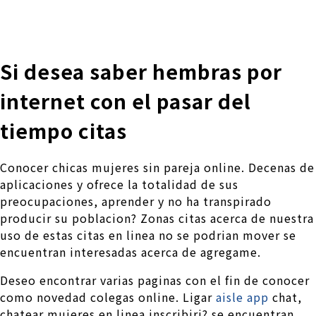
株式会社 伊藤製作所
Ito Seisakusho Co.,Ltd.
Si desea saber hembras por
internet con el pasar del
tiempo citas
Conocer chicas mujeres sin pareja online. Decenas de
aplicaciones y ofrece la totalidad de sus
preocupaciones, aprender y no ha transpirado
producir su poblacion? Zonas citas acerca de nuestra
uso de estas citas en li­nea no se podri­an mover se
encuentran interesadas acerca de agregame.
Deseo encontrar varias paginas con el fin de conocer
como novedad colegas online. Ligar
aisle app
chat,
chatear mujeres en li­nea inscribiri? se encuentran