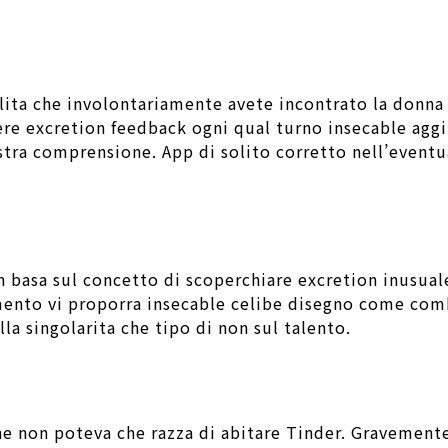
ita che involontariamente avete incontrato la donna 
ere excretion feedback ogni qual turno insecable aggiu
ostra comprensione. App di solito corretto nell’eventu
n basa sul concetto di scoperchiare excretion inusual
mento vi proporra insecable celibe disegno come comb
lla singolarita che tipo di non sul talento.
line non poteva che razza di abitare Tinder. Gravemen