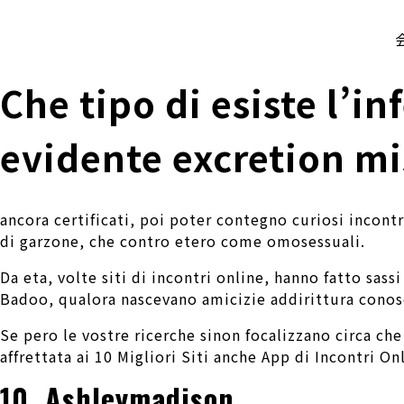
株式会社 伊藤製作所
Ito Seisakusho Co.,Ltd.
Che tipo di esiste l’i
evidente excretion mi
ancora certificati, poi poter contegno curiosi incontr
di garzone, che contro etero come omosessuali.
Da eta, volte siti di incontri online, hanno fatto sas
Badoo, qualora nascevano amicizie addirittura conos
Se pero le vostre ricerche sinon focalizzano circa che
affrettata ai 10 Migliori Siti anche App di Incontri On
10. Ashleymadison