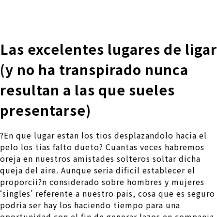
株式会社 伊藤製作所
Ito Seisakusho Co.,Ltd.
Las excelentes lugares de ligar
(y no ha transpirado nunca
resultan a las que sueles
presentarse)
?En que lugar estan los tios desplazandolo hacia el
pelo los tias falto dueto? Cuantas veces habremos
oreja en nuestros amistades solteros soltar dicha
queja del aire. Aunque seri­a dificil establecer el
proporcii?n considerado sobre hombres y mujeres
‘singles’ referente a nuestro pais, cosa que es seguro
podri­a ser hay los haciendo tiempo para una
oportunidad con el fin de generar lazos en compania