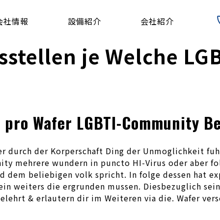
会社情報
設備紹介
会社紹介
sstellen je Welche L
n pro Wafer LGBTI-Community Be
er durch der Korperschaft Ding der Unmoglichkeit fu
ty mehrere wundern in puncto HI-Virus oder aber fo
 dem beliebigen volk spricht.
In folge dessen hat ex
ein weiters die ergrunden mussen. Diesbezuglich sein
elehrt & erlautern dir im Weiteren via die. Wafer ver