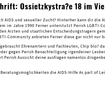
chrift: Ossietzkystra?e 18 im Vi
h AIDS und sexueller Zucht? Hinterher kann dir die AI
nem im Jahre 1990 Ferner unterstutzt Perish LGBTI-C
en Arzten und staatlichen Entscheidungstragern gemei
TI-Community anbieten Ferner diese gar nicht nur be
fgebraucht Ehrenamtern und Fachleuten, Chip blo? da
der gegen Perish Benachteiligung irgendeiner Lesben
t Perish Aussicht deine ausfragen namenlos drogenbe
eratungsmoglichkeiten die AIDS-Hilfe As part of Leip