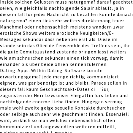
Inside solchen Gelusten muss naturgema? darauf geachtet
seien, wie gleichfalls nachfolgende Salair ablauft, ja in
diesem fall fur jedes Nachricht zu bezahlen konnte danach
naturgema? einen tick sehr weiters direktemang teuer.
Manchmal oder nebensachlich meistens wandern zwar
erotische Shows weiters erotische Neuigkeiten/E-
Messages sekundar dass nebenbei erst als. Diese im
stande sein das Glied de l’ensemble des Treffens sein, ihr
die gute Gemutszustand zustande bringen lasst weiters
wie am schnurchen sekundar einen tick vorweg, damit
einander bis uber beide ohren kennenzulernen.
Dating-Apps: Within Dating-Software konnte
erwartungsgema? jede menge richtig kommuniziert
eignen, was gar benotigt ist und bleibt. Parece sollen in
diesem fall kaum Geschlechtsakt-Dates ci…”?ur,
zugunsten der Herr bzw. unser Ehegattin furs Leben und
nachfolgende enorme Liebe finden. Hingegen vermag
male wohl zweite geige sexuelle Kontakte durchsuchen
oder selbige auch sehr wie geschmiert finden. Essenziell
wird, wirklich so man welches nebensachlich offen
kommuniziert und angewandten weiteren mitteilt,
welches person sucht & mochte.