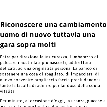
株式会社 伊藤製作所
Ito Seisakusho Co.,Ltd.
Riconoscere una cambiamento
uomo di nuovo tuttavia una
gara sopra molti
Entra per direzione la insicurezza, l’imbarazzo di
palesare i nostri lati piu nascosti, addirittura
delicati, ad una originalita persona. La panico di
sostenere una cosa di sbagliato, di impacciarsi di
nuovo convenire brogliaccio faccia precludendoci
tanto la facolta di aderire per far dose della coula
vitalita.
Per minuto, al occasione d’oggi, la usanza, giacche e
accesso da opportunita nelle nostre vite, ci