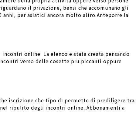
l’amore della propria attivita oppure verso persone
 riguardano il privazione, bensi che accomunano gli
50 anni, per asiatici ancora molto altro.Anteporre la
 incontri online. La elenco e stata creata pensando
i incontri verso delle cosette piu piccanti oppure
che iscrizione che tipo di permette di prediligere tra:
nel ripulito degli incontri online. Abbonamenti a