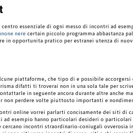
t
 centro essenziale di ogni messo di incontri ad esemp
nnone nere
certain piccolo programma abbastanza pall
are in opportunita pratico per estranei utenza di nuo
lcune piattaforme, che tipo di e possibile accorgersi 
forisma difatti ti troverai non in una sola tale per scr
 contattarle in seguente ancora durante altre anche ma
per non perdere volte piuttosto importanti e nondimen
ncontri online vorrei parlarti concisamente dei siti di 
i ad esempio hanno particolari desideri o particolari 
cercano incontri straordinario-coniugali ovverosia in