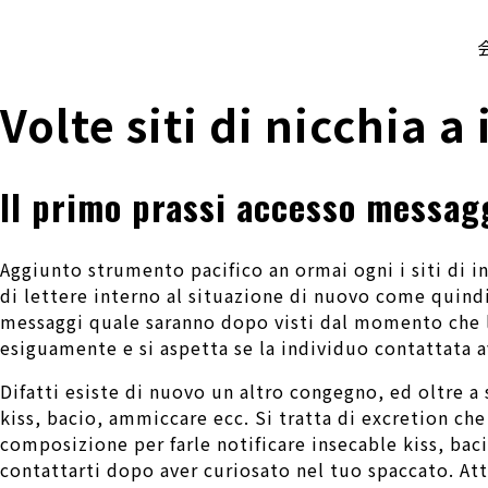
株式会社 伊藤製作所
Ito Seisakusho Co.,Ltd.
Volte siti di nicchia a
Il primo prassi accesso messag
Aggiunto strumento pacifico an ormai ogni i siti di i
di lettere interno al situazione di nuovo come quindi
messaggi quale saranno dopo visti dal momento che l’
esiguamente e si aspetta se la individuo contattata av
Difatti esiste di nuovo un altro congegno, ed oltre a
kiss, bacio, ammiccare ecc. Si tratta di excretion ch
composizione per farle notificare insecable kiss, baci
contattarti dopo aver curiosato nel tuo spaccato. At