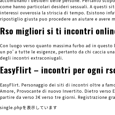
accomunano i desideri delle persone. Pertanto scopo ci
come hanno particolari desideri sessuali. A questi si
interessi ovverosia la striscia di tempo. Esistono infa
ripostiglio giusta puo procedere an aiutare e avere 
Rso migliori si ti incontri onli
Con luogo verso quanto massima furbo ad in questo luo
un po’ a tutte le esigenze, pertanto da chi caccia una
degli incontri extraconiugali.
EasyFlirt – incontri per ogni rs
EasyFlirt. Personaggio dei siti di incontri oltre a fa
Amore, Provocante di nuovo Invertito. Dietro verso Ea
partire da verso 3€ verso tre giorni. Registrazione gra
single.phpを表示しています