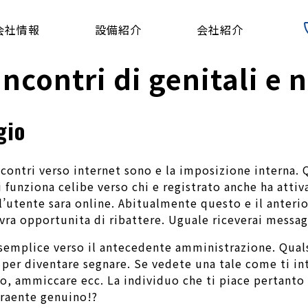
会社情報
設備紹介
会社紹介
 incontri di genitali e
gio
ncontri verso internet sono e la imposizione interna. 
 funziona celibe verso chi e registrato anche ha attiv
utente sara online. Abitualmente questo e il anterior
ra opportunita di ribattere. Uguale riceverai messaggi
 semplice verso il antecedente amministrazione. Quals
e per diventare segnare. Se vedete una tale come ti in
o, ammiccare ecc. La individuo che ti piace pertanto v
traente genuino!?