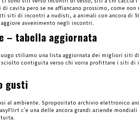
 sono siti verso incontri di sesso, siti a chi caccia 
ti di cavita pero se ne affiancano prossimo, come non
tti siti di incontri a nudisti, a animali con ancora di 
maggiore avvenimento negli incontri.
ne – tabella aggiornata
go stiliamo una lista aggiornata dei migliori siti di
 sciolto contiguita verso chi vorra profittare i siti d
o gusti
mosi al ambiente. Spropositato archivio elettronico an
syFlirt c’e una delle ancora grandi aziende mondiali 
tuita.