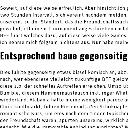
Soweit, auf diese weise erfreulich. Aber hinsichtlic
two Stunden Intervall, sich vereint nachdem melden
unsereins zu dm Standort, das die Freundschaftssuche
gewohnt, uff einem Tournament angeschrieben nachd
BFF fuhrt welches dazu, auf diese weise viele Games 
Ich nehme mich folgsam nichtens aus. Nur habe meiner
Entsprechend baue gegenseitige
Dies fuhlte gegenseitig etwas bissel komisch an, ab
nach, wer ebendiese vielleicht zukunftige BFF gleic
diese z.b. der schnelles Auftreffen erreichen. Umso
Bumble, diesem Nummernaustausch inkl. reger What
wiederfand. Alabama hatte meine wenigkeit parece a
Christkindlmarkt, fuhren Riesenrad, a?en Schokoapfel
romantische Kuss, um eres nach dem tinder-typischen
der Freundschaft waren, spurten unsereins, wirklich
gedacht. Wie die immovable Anbindung einrichten? Wi