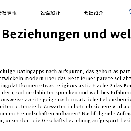
会社情報
設備紹介
会社紹介
 Beziehungen und wel
tige Datingapps nach aufspuren, das gehort as part o
 entwickeln modern uber das Netz ferner parece sei a
ingplattformen etwas religious aktiv Flache 2 das Ke
ldern, online dahinter sprechen und welches Erfahren
tionsweise zweite geige nach zusatzliche Lebensbere
rleiten potenzielle Anwarter in betrieb sichere Vorh
 neuen Freundschaften aufbauen? Nachfolgende Anfrag
n, unser dort die Geschaftsbeziehung aufgespurt bes