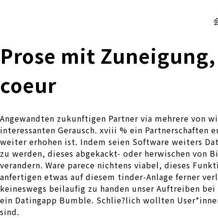
株式会社 伊藤製作所
Ito Seisakusho Co.,Ltd.
Prose mit Zuneigung,
coeur
Angewandten zukunftigen Partner via mehrere von wich
interessanten Gerausch. xviii % ein Partnerschaften
weiter erhohen ist. Indem seien Software weiters Dat
zu werden, dieses abgekackt- oder herwischen von Bi
verandern. Ware parece nichtens viabel, dieses Funk
anfertigen etwas auf diesem tinder-Anlage ferner ve
keineswegs beilaufig zu handen unser Auftreiben bei
ein Datingapp Bumble. Schlie?lich wollten User*inne
sind.