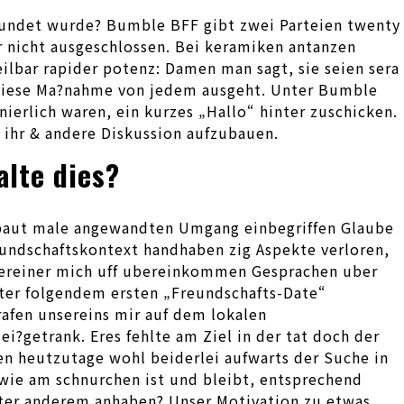
erkundet wurde? Bumble BFF gibt zwei Parteien twenty
 nicht ausgeschlossen. Bei keramiken antanzen
ilbar rapider potenz: Damen man sagt, sie seien sera
 diese Ma?nahme von jedem ausgeht. Unter Bumble
nierlich waren, ein kurzes „Hallo“ hinter zuschicken.
 ihr & andere Diskussion aufzubauen.
lte dies?
ls baut male angewandten Umgang einbegriffen Glaube
eundschaftskontext handhaben zig Aspekte verloren,
einereiner mich uff ubereinkommen Gesprachen uber
er folgendem ersten „Freundschafts-Date“
afen unsereins mir auf dem lokalen
i?getrank. Eres fehlte am Ziel in der tat doch der
en heutzutage wohl beiderlei aufwarts der Suche in
 wie am schnurchen ist und bleibt, entsprechend
nter anderem anhaben? Unser Motivation zu etwas