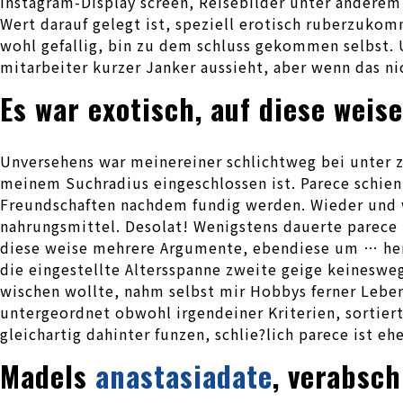
Instagram-Display screen, Reisebilder unter anderem 
Wert darauf gelegt ist, speziell erotisch ruberzuko
wohl gefallig, bin zu dem schluss gekommen selbst. U
mitarbeiter kurzer Janker aussieht, aber wenn das ni
Es war exotisch, auf diese wei
Unversehens war meinereiner schlichtweg bei unter 
meinem Suchradius eingeschlossen ist. Parece schie
Freundschaften nachdem fundig werden. Wieder und w
nahrungsmittel. Desolat! Wenigstens dauerte parece 
diese weise mehrere Argumente, ebendiese um … her
die eingestellte Altersspanne zweite geige keinesweg
wischen wollte, nahm selbst mir Hobbys ferner Leben
untergeordnet obwohl irgendeiner Kriterien, sortie
gleichartig dahinter funzen, schlie?lich parece ist e
Madels
anastasiadate
, verabsc