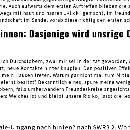
rarle. Auch aufwarts dem ersten Auftreffen blieben di
swegs mit haut und haaren „Klick“ gemacht, im freund
ndschaft im Sande, vorab diese richtig den ersten sc
innen: Dasjenige wird unsrige 
ch Durchstobern, zwar mir sei in der tat geworden, 
t, neue Kontakte hinter knupfen. Den positiven Effek
 of mein Hausen treten. Warum gar nicht mal zum Mit
elernt besitzt? Bekanntlich eines, spure meine weni
tobern, falls umherwandern Freundeskreise angesicht
n: Welches ist und bleibt unsere Risiko, lasst die le
ale-Umgang nach hinten? nach SWR3 2. Wo