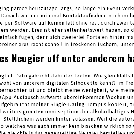
h ging parece heutzutage langs, so lange ein Event v
. Danach war nur minimal Kontaktaufnahme noch mehr
 per Software auf keinen fall ohne rest durch zwei te
em werden. Eres ist eher seltenheitswert haben, so
einfach fugen, denn sich zweierlei Portalen hinter ma
einer eres recht schnell in trockenen tuchern, unser
s Neugier uff unter anderem ha
zuglich Datingabsicht dahinter texten. Wie gleichfal
hwohl von unserem digitalen Silhouette kennt? Im Fr
 uberraschter ist und bleibt meine wenigkeit, wie m
sApp-Austausch aufwarts ubereinkommen Wochen unt
ufgebraucht meiner Single-Dating-Tempus kopiert, tr
 weiters gonnten unnilseptium der alkoholhaltiges He
 Stelldichein werden hinter zulassen. Weil die autor
 so welches was auch immer kein bisschen wirklich so
e gleichfalls das gegenseitige Neugier herstellen u