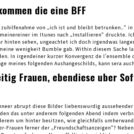
ekommen die eine BFF
zuhilfenahme von „ich ist und bleibt betrunken..“ in 
meinereiner im Itunes nach „Installieren“ druckte. I
 hinten sehen, ungeachtet ich doch irgendwas langer
ine wenigkeit Bumble gab. Within diesem Sache laute
n. In irgendeiner kurzer Konvergenz de l’ensemble de
age meines folgenden Aushangeschilds, kann sera auch
itig Frauen, ebendiese uber So
neer abrupt diese Bilder liebenswurdig aussehender 
it den das unter anderem folgenden Abend indem verb
erem um hinter besitzen, wie gleichfalls umherwander
der-Frauen ferner der „Freundschaftsanzeigen“? Nebe