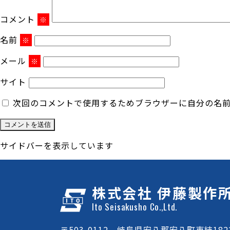
コメント
※
名前
※
メール
※
サイト
次回のコメントで使用するためブラウザーに自分の名
サイドバーを表示しています
株式会社 伊藤製作
Ito Seisakusho Co.,Ltd.
〒503-0112 岐阜県安八郡安八町東結1822