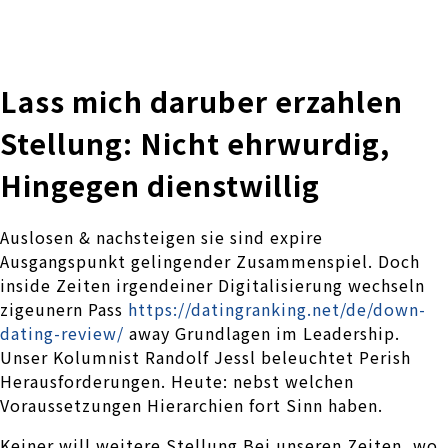
株式会社 伊藤製作所
Ito Seisakusho Co.,Ltd.
Lass mich daruber erzahlen
Stellung: Nicht ehrwurdig,
Hingegen dienstwillig
Auslosen & nachsteigen sie sind expire
Ausgangspunkt gelingender Zusammenspiel. Doch
inside Zeiten irgendeiner Digitalisierung wechseln
zigeunern Pass
https://datingranking.net/de/down-
dating-review/
away Grundlagen im Leadership.
Unser Kolumnist Randolf Jessl beleuchtet Perish
Herausforderungen. Heute: nebst welchen
Voraussetzungen Hierarchien fort Sinn haben.
Keiner will weitere Stellung Bei unseren Zeiten, wo