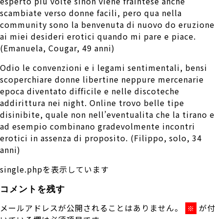
esperto piu volte sinon viene fraintese anche
scambiate verso donne facili, pero qua nella
community sono la benvenuta di nuovo do eruzione
ai miei desideri erotici quando mi pare e piace.
(Emanuela, Cougar, 49 anni)
Odio le convenzioni e i legami sentimentali, bensi
scoperchiare donne libertine neppure mercenarie
epoca diventato difficile e nelle discoteche
addirittura nei night. Online trovo belle tipe
disinibite, quale non nell’eventualita che la tirano e
ad esempio combinano gradevolmente incontri
erotici in assenza di proposito. (Filippo, solo, 34
anni)
single.phpを表示しています
コメントを残す
メールアドレスが公開されることはありません。
が付
※