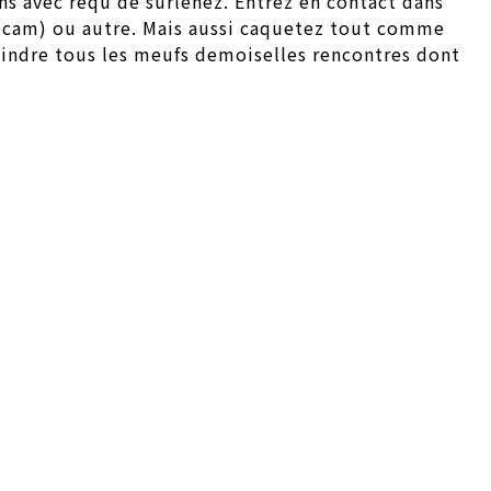
ns avec requ de surlenez. Entrez en contact dans
 webcam) ou autre. Mais aussi caquetez tout comme
tteindre tous les meufs demoiselles rencontres dont