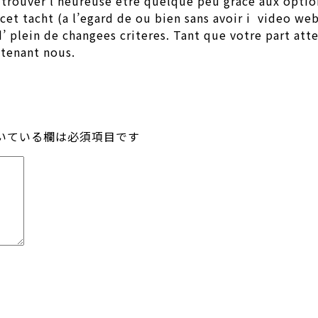
 trouver l’heureuse etre quelque peu grace aux optio
t, cet tacht (a l’egard de ou bien sans avoir i video
 d’ plein de changees criteres. Tant que votre part a
 tenant nous.
いている欄は必須項目です