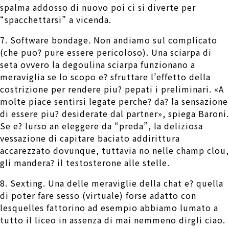
spalma addosso di nuovo poi ci si diverte per
“spacchettarsi” a vicenda.
7. Software bondage. Non andiamo sul complicato
(che puo? pure essere pericoloso). Una sciarpa di
seta ovvero la degoulina sciarpa funzionano a
meraviglia se lo scopo e? sfruttare l’effetto della
costrizione per rendere piu? pepati i preliminari. «A
molte piace sentirsi legate perche? da? la sensazione
di essere piu? desiderate dal partner», spiega Baroni.
Se e? lurso an eleggere da “preda”, la deliziosa
vessazione di capitare baciato addirittura
accarezzato dovunque, tuttavia no nelle champ clou,
gli mandera? il testosterone alle stelle.
8. Sexting. Una delle meraviglie della chat e? quella
di poter fare sesso (virtuale) forse adatto con
lesquelles fattorino ad esempio abbiamo lumato a
tutto il liceo in assenza di mai nemmeno dirgli ciao.