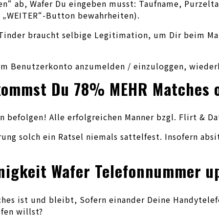
ten“ ab, Wafer Du eingeben musst: Taufname, Purzel
rk „WEITER“-Button bewahrheiten).
. Tinder braucht selbige Legitimation, um Dir beim M
 Benutzerkonto anzumelden / einzuloggen, wiederhol
bekommst Du 78% MEHR Matches 
befolgen! Alle erfolgreichen Manner bzgl. Flirt & Da
ng solch ein Ratsel niemals sattelfest. Insofern absi
nigkeit Wafer Telefonnummer u
lches ist und bleibt, Sofern einander Deine Handyte
en willst?