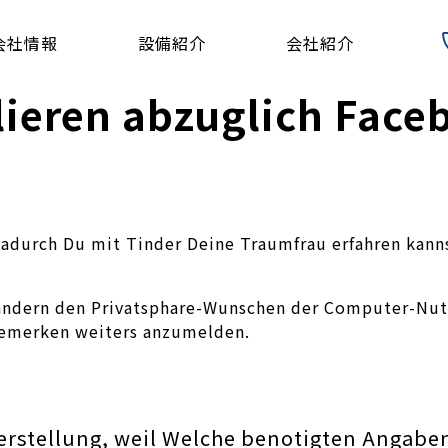
会社情報
設備紹介
会社紹介
lieren abzuglich Face
dadurch Du mit Tinder Deine Traumfrau erfahren kann
andern den Privatsphare-Wunschen der Computer-Nut
 bemerken weiters anzumelden.
lerstellung, weil Welche benotigten Angabe