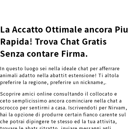
株式会社 伊藤製作所
Ito Seisakusho Co.,Ltd.
La Accatto Ottimale ancora Piu
Rapida! Trova Chat Gratis
Senza contare Firma.
In questo luogo sei nella ideale chat per afferrare
animali adatto nella abattit estensione! Ti altola
preferire la regione, preferire un nickname,.
Scoprire amici online consultando il collocato e
ceto semplicissimo ancora cominciare nella chat a
scrocco per sentirmi a casa. Iscrivendoti per Nirvam,
hai la opzione di produrre certain fianco carente sul
che potrai dipingere te stesso ed la tua attivita,
trovare le abats ritratto, inviare messaggi agli