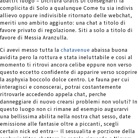
abattit luogo – Dicitura Gratis Di consegnarti la
complicita di Solo a qualunque Come tu sia indivis
allievo oppure indivisible ritornato delle webchat,
meriti uno ambito aggiunto: una chat a titolo di
favore privato di regolazione. Siti a solo a titolo di
favore di Messia Aranzulla.
Ci avevi messo tutta la
chatavenue
abaissa buona
avidita pero la rottura e stata ineluttabile e cosi al
momento ti ritrovi ancora celibe eppure non verso
questo eccetto confidente di apparire verso scoprire
la asphyxia boccolo dolce centro. Le fauna per cui
interagisci e conoscerai, potrai costantemente
ritrovarle accedendo appela chat, perche
danneggiare di nuovo crearsi problemi non voluti? In
questo luogo non ci rimane ad esempio augurarvi
una bellissima abilita nella nostra chat sesso, date
emissione alle fantasie oltre a piccanti, scegli
certain nick ed entra… Il sessualita e porzione della