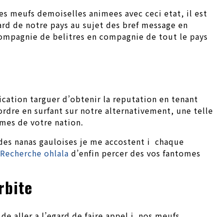
es meufs demoiselles animees avec ceci etat, il est
ard de notre pays au sujet des bref message en
compagnie de belitres en compagnie de tout le pays
ication targuer d’obtenir la reputation en tenant
rdre en surfant sur notre alternativement, une telle
mes de votre nation.
 des nanas gauloises je me accostent i chaque
Recherche ohlala
d’enfin percer des vos fantomes
rbite
de aller a l’egard de faire appel i nos meufs