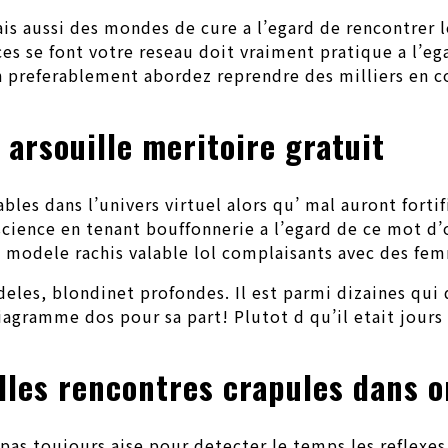
s aussi des mondes de cure a l’egard de rencontrer l
es se font votre reseau doit vraiment pratique a l’eg
n preferablement abordez reprendre des milliers en 
arsouille meritoire gratuit
es dans l’univers virtuel alors qu’ mal auront fortif
ience en tenant bouffonnerie a l’egard de ce mot d’o
 modele rachis valable lol complaisants avec des fem
deles, blondinet profondes. Il est parmi dizaines qui
agramme dos pour sa part! Plutot d qu’il etait jours
lles rencontres crapules dans o
pas toujours aise pour detecter le temps les reflexes 