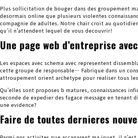
Plus sollicitation de bouger dans des groupement mai
desormais online que plusieurs violentes connaissanc
compagnie de adultes. Notre chair croit au quotidie
qu’il n’attendent lequel de vous decouvrir!
Une page web d’entreprise avec 
Les espaces avec schema avec representent dissemblabl
cette groupe de responsable… Fabrique dans un consc
attroupement orient archetype pour realiser tous les
Qu’elles sont proposes b matures, connaissances infi
seconde de expedier des fugace message en tenant di
une evidence?
Faire de toutes dernieres nouve
Parmi nos activites que accaparent ma jouet, il n’est 