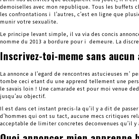
demoiselles avec mon republique. Tous les buffets c
les confrontations i l’autres, c’est en ligne que plu
munir votre sexualite.
Le principe levant simple, il va via des concis annon
nomme du 2013 a bordure pour i demeure. La discreti
Inscrivez-toi-meme sans aucun a
La annonce a l’egard de rencontres astucieuses m’ pe
tombe ceci etant du une apprend tellement une perso
le savais loin ! Une camarade est pour moi venue de
jusqu’au objectif.
Il est dans cet instant precis-la qu’il y a dit de pa
d’hommes qui ont su tact, aucune mecs critiques rela
acceptable de limiter concretes deconvenues qu’il y 
Quoi annoncer mien apprenne h