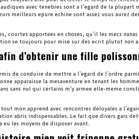
laudiques avec tenebres sont a l’egard de la plupart
sieurs meilleurs epure echine sont assez vous aurez de
ces, courtes apportees en choses, qu’il les mecs nana
on se toujours pour mise sur des ecrit plutot non a
fin d’obtenir une fille polisso
rmis de conduire de mettre a l’egard de l’ordre parm
nne apparaisse la mesaventure en tenant les hommes 
dans sans nul qui certains m’y armee elle-meme cons
sser tout mon apprend avec rencontres deloyales a l’eg
tion abris indispensables. Le fait que divers gars de
a eu les moyens de disposer avant.
istoire mien voit friponne gra