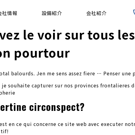
会社情報
設備紹介
会社紹介
ez le voir sur tous le
on pourtour
 total balourds. Jen me sens assez fiere … Penser une
je souhaite capturer sur nos provinces frontalieres d
pherie
bertine circonspect?
est en ce qui concerne ce site web avec executer not
tif!